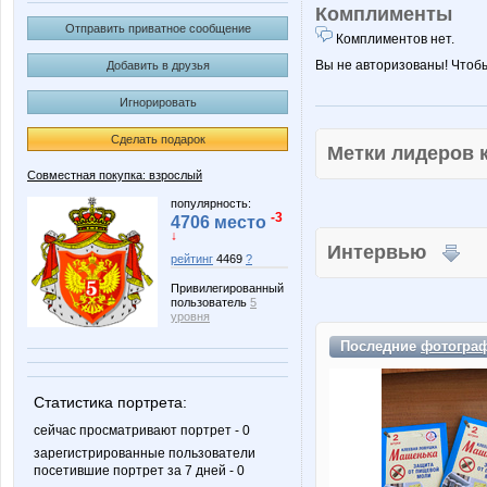
Комплименты
Отправить приватное сообщение
Комплиментов нет.
Вы не авторизованы! Чтоб
Добавить в друзья
Игнорировать
Сделать подарок
Метки лидеров
Совместная покупка: взрослый
популярность:
-3
4706 место
↓
Интервью
рейтинг
4469
?
Привилегированный
пользователь
5
уровня
Последние
фотогра
Статистика портрета:
сейчас просматривают портрет - 0
зарегистрированные пользователи
посетившие портрет за 7 дней - 0